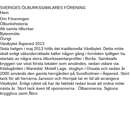
SVERIGES ÖLBURKSSAMLARES FÖRENING
Hem
Om Föreningen
Ölburkshistoria
Att samla ölburkar
Bytesmöte
Övrigt
Västbytet Äspered 2013
Sista helgen i maj 2013 hölls det traditionella Västbytet. Detta möte
skall enligt välunderrättade källor någon gång i forntiden tydligen ha
startats av några stora ölburkssamlarprofiler i Borås. Sandwalls
bryggeri var visst första lokalen som användes, sedan vidare via
fritidsgården i Mariedal, Motell Lage, stugbyn i Onsala och sedan år
2000 används den gamla herrgården på Sundholmen i Äspered. Stort
tack för att herrarna Jansson och Hornjak tar er tid att arrangera
Västbytet. Enligt ryktet så har de faktiskt redan lovat att ordna möte
nästa år. Stort tack även till sponsorerna : Ölbaronerna, Sigtuna
brygghus samt Åbro.