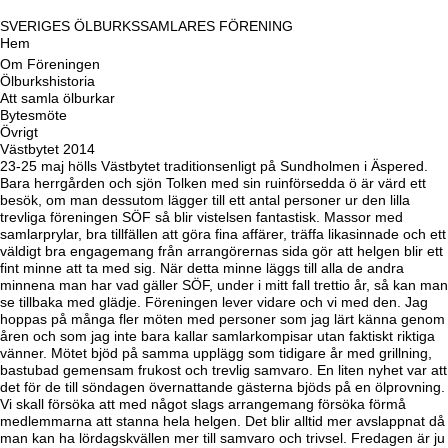
SVERIGES ÖLBURKSSAMLARES FÖRENING
Hem
Om Föreningen
Ölburkshistoria
Att samla ölburkar
Bytesmöte
Övrigt
Västbytet 2014
23-25 maj hölls Västbytet traditionsenligt på Sundholmen i Äspered.
Bara herrgården och sjön Tolken med sin ruinförsedda ö är värd ett
besök, om man dessutom lägger till ett antal personer ur den lilla
trevliga föreningen SÖF så blir vistelsen fantastisk. Massor med
samlarprylar, bra tillfällen att göra fina affärer, träffa likasinnade och ett
väldigt bra engagemang från arrangörernas sida gör att helgen blir ett
fint minne att ta med sig. När detta minne läggs till alla de andra
minnena man har vad gäller SÖF, under i mitt fall trettio år, så kan man
se tillbaka med glädje. Föreningen lever vidare och vi med den. Jag
hoppas på många fler möten med personer som jag lärt känna genom
åren och som jag inte bara kallar samlarkompisar utan faktiskt riktiga
vänner. Mötet bjöd på samma upplägg som tidigare år med grillning,
bastubad gemensam frukost och trevlig samvaro. En liten nyhet var att
det för de till söndagen övernattande gästerna bjöds på en ölprovning.
Vi skall försöka att med något slags arrangemang försöka förmå
medlemmarna att stanna hela helgen. Det blir alltid mer avslappnat då
man kan ha lördagskvällen mer till samvaro och trivsel. Fredagen är ju